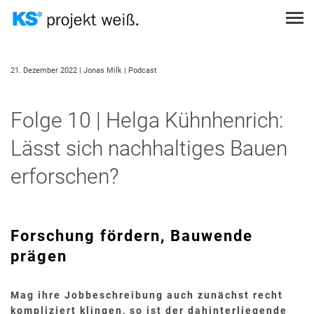
Direkt
zum
Inhalt
Themen
Suche
PROJEKT EINREICHEN
21. Dezember 2022
| Jonas Milk
| Podcast
STÄDTEBAULICHE GEGEBENHEITEN
THEMEN
PODCAST
SUCHEN
STATIK
Folge 10 | Helga Kühnhenrich:
SUCHEN
TOPOGRAFISCHE GEGEBENHEITEN
Lässt sich nachhaltiges Bauen
ANMELDEN
NUTZUNGSKONZEPTE
erforschen?
ÖKOLOGISCHES BAUEN
SCHALLSCHUTZ
BRANDSCHUTZ
Forschung fördern, Bauwende
SICHTMAUERWERK
prägen
KOSTENGÜNSTIGES BAUEN
Mag ihre Jobbeschreibung auch zunächst recht
WÄRMESCHUTZ
kompliziert klingen, so ist der dahinterliegende