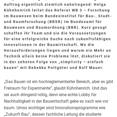
Auftrag eigentlich ziemlich naheliegend: Helga
DEMOGRAFISCHE GEGEBENHEITEN
Kühnhenrich leitet das Referat WB 3 – Forschung
FLÄCHENEFFIZIENTES BAUEN
im Bauwesen beim Bundesinstitut für Bau-, Stadt-
und Raumforschung (BBSR) im Bundesamt für
RAUMKLIMA
Bauwesen und Raumordnung (BBR). Kurz gesagt
SERIELLES BAUEN
schaffen ihr Team und sie die Voraussetzungen
für eine erfolgreiche Suche nach zukunftsfähigen
NACHHALTIGES BAUEN
Innovationen in der Bauwirtschaft. Wo die
ENERGIEEFFIZIENTES BAUEN
Herausforderungen liegen und warum ein Mehr an
Technik allein keine Probleme löst, diskutiert sie
BAUEN IM BESTAND
in der zehnten Folge von „simplicity – einfach
bauen“ mit Rebekka Pottgüter und Rolf Mauer.
Ähnliche Artikel
„Das Bauen ist ein hochreglementierter Bereich, aber es gibt
Freiraum für Experimente“, glaubt Kühnhenrich. Und das
sei auch dringend nötig, denn eine echte Lobby für
Nachhaltigkeit in der Bauwirtschaft gebe es nach wie vor
kaum. Umso wichtiger sind Innovationsprogramme wie
„Zukunft Bau“, dessen fachliche Leitung die studierte