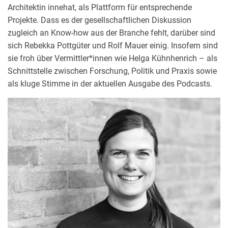
Architektin innehat, als Plattform für entsprechende
KS-ORIGINAL GMBH
Projekte. Dass es der gesellschaftlichen Diskussion
zugleich an Know-how aus der Branche fehlt, darüber sind
FOLGE 24: PROF.
FOLGE 23: RESI – EIN
sich Rebekka Pottgüter und Rolf Mauer einig. Insofern sind
CHRISTOPH MÄCKLER –
BÜROGEBÄUDE OHNE
sie froh über Vermittler*innen wie Helga Kühnhenrich – als
EINFACHHEIT IN DER
HEIZUNG UND KÜHLUNG
Schnittstelle zwischen Forschung, Politik und Praxis sowie
STADT
2. APRIL 2026
als kluge Stimme in der aktuellen Ausgabe des Podcasts.
PODCAST
16. JULI 2026
PODCAST
FOLGE 21: MARTIN HAAS –
FOLGE 22: JUTTA ALBUS –
ZWISCHEN
EINFACH UMBAUEN
RÜCKBESINNUNG UND