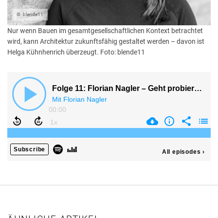
NEUDENKEN
27. NOVEMBER 2025
blende11
PODCAST
28. AUGUST 2025
Nur wenn Bauen im gesamtgesellschaftlichen Kontext betrachtet
PODCAST
wird, kann Architektur zukunftsfähig gestaltet werden – davon ist
Helga Kühnhenrich überzeugt. Foto: blende11