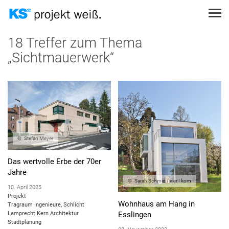
Direkt
zum
Inhalt
Themen
Suche
PROJEKT EINREICHEN
18 Treffer zum Thema
„Sichtmauerwerk“
STÄDTEBAULICHE GEGEBENHEITEN
THEMEN
PODCAST
SUCHEN
STATIK
SUCHEN
TOPOGRAFISCHE GEGEBENHEITEN
ANMELDEN
NUTZUNGSKONZEPTE
ÖKOLOGISCHES BAUEN
Stefan Meyer
SCHALLSCHUTZ
Das wertvolle Erbe der 70er
BRANDSCHUTZ
Jahre
Sarah Schmid / vier I kom
SICHTMAUERWERK
10. April 2025
Projekt
KOSTENGÜNSTIGES BAUEN
Wohnhaus am Hang in
Tragraum Ingenieure, Schlicht
Lamprecht Kern Architektur
Esslingen
WÄRMESCHUTZ
Stadtplanung