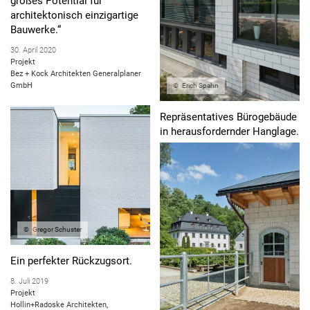
großes Potential für
architektonisch einzigartige
Bauwerke.“
30. April 2020
Projekt
Bez + Kock Architekten Generalplaner
GmbH
Erich Spahn
Repräsentatives Bürogebäude
in herausfordernder Hanglage.
27. März 2020
Projekt
Anton Schmidt
Gregor Schuster
Ein perfekter Rückzugsort.
8. Juli 2019
Projekt
Hollin+Radoske Architekten,