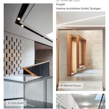
23. November 2023
DEMOGRAFISCHE GEGEBENHEITEN
Projekt
Hoehne Architekten GmbH, Stuttgart
FLÄCHENEFFIZIENTES BAUEN
RAUMKLIMA
SERIELLES BAUEN
NACHHALTIGES BAUEN
ENERGIEEFFIZIENTES BAUEN
BAUEN IM BESTAND
Carsten Brügmann
Dietmar Strauss
Sichtmauerwerk
16. August 2023
Rohes Mauerwerk, elegante
Beitrag
Erscheinung
Erich Spahn
11. Oktober 2022