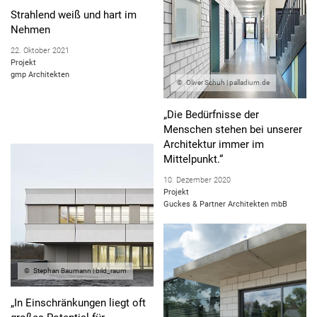
Projekt
Strahlend weiß und hart im
Dannien Roller Architekten + Partner
Nehmen
22. Oktober 2021
Projekt
gmp Architekten
Oliver Schuh | palladium.de
„Die Bedürfnisse der
Menschen stehen bei unserer
Architektur immer im
Mittelpunkt.“
10. Dezember 2020
Projekt
Guckes & Partner Architekten mbB
Stephan Baumann | bild_raum
„In Einschränkungen liegt oft