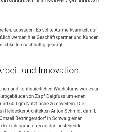
g Kalksandstein als hochwertiger Baustoff
beiten, aussagen. Es sollte Aufmerksamkeit auf
eßlich werden hier Geschäftspartner und Kunden
lichkeiten nachhaltig geprägt.
 Arbeit und Innovation.
ichen und kontinuierlichen Wachstums war es an
 Bürogebäude von Zapf Daigfuss um einen
und 600 qm Nutzfläche zu erweitern. Die
en Heidecker Architekten Anton Schmidt damit,
Ortsteil Behringersdorf in Schwaig einen
der sich barrierefrei an das bestehende