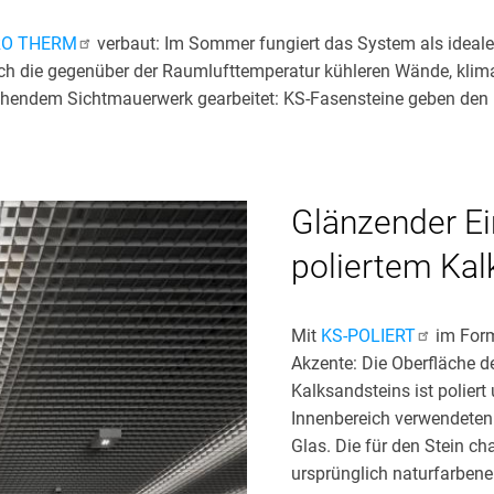
RO THERM
verbaut: Im Sommer fungiert das System als ideal
urch die gegenüber der Raumlufttemperatur kühleren Wände, klim
chendem Sichtmauerwerk gearbeitet: KS-Fasensteine geben den
Glänzender E
poliertem Kal
Mit
KS-POLIERT
im Form
Akzente: Die Oberfläche d
Kalksandsteins ist polier
Innenbereich verwendeten 
Glas. Die für den Stein cha
ursprünglich naturfarbene