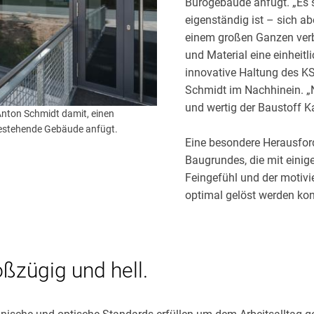
Bürogebäude anfügt. „Es s
eigenständig ist – sich a
einem großen Ganzen verbi
und Material eine einheitli
innovative Haltung des K
Schmidt im Nachhinein. „Na
und wertig der Baustoff K
Anton Schmidt damit, einen
 bestehende Gebäude anfügt.
Eine besondere Herausfor
Baugrundes, die mit einig
Feingefühl und der motiv
optimal gelöst werden kon
oßzügig und hell.