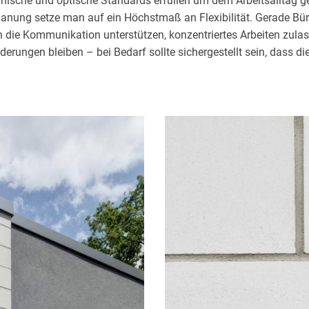
ische und optische Standards erfüllen um dem Arbeitsalltag ge
 Planung setze man auf ein Höchstmaß an Flexibilität. Gerade Bü
ie Kommunikation unterstützen, konzentriertes Arbeiten zulass
erungen bleiben – bei Bedarf sollte sichergestellt sein, dass 