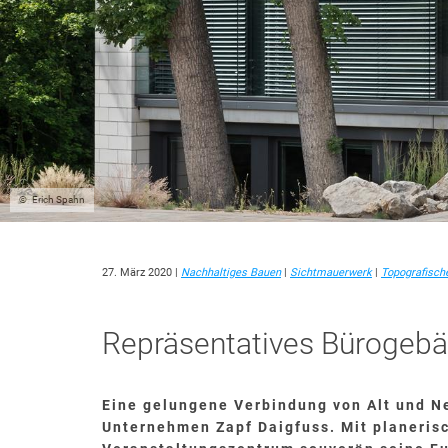
Erich Spahn
27. März 2020
|
Nachhaltiges Bauen
|
Sichtmauerwerk
|
Topografisch
Repräsentatives Bürogebä
Eine gelungene Verbindung von Alt und Ne
Unternehmen Zapf Daigfuss. Mit planeris