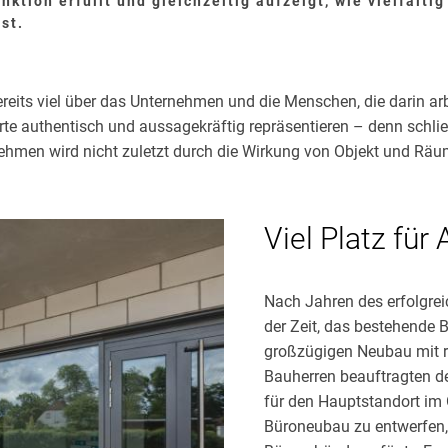
tion erfüllt und gleichzeitig aufzeigt, wie vielfälti
st.
ereits viel über das Unternehmen und die Menschen, die darin ar
rte authentisch und aussagekräftig repräsentieren – denn schli
hmen wird nicht zuletzt durch die Wirkung von Objekt und Räum
Viel Platz für
Nach Jahren des erfolgre
der Zeit, das bestehende
großzügigen Neubau mit r
Bauherren beauftragten d
für den Hauptstandort im 
Büroneubau zu entwerfen, 