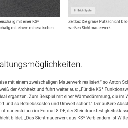
Erich Spahn
schalig mit einer KS*
Zeitlos: Die graue Putzschicht bi
chalig mit einem mineralischen
weißen Sichtmauerwerk.
staltungsmöglichkeiten.
se mit einem zweischaligen Mauerwerk realisiert,“ so Anton Sc
 weiß der Architekt und führt weiter aus: „Für die KS* Funktion
n ideal ergänzen. Zum Beispiel mit einer Wärmedämmung, die im
ert und so Betriebskosten und Umwelt schont.“ Der äußere Absc
mauersteinen im Format 8 DF, der Steindruckfestigkeitsklasse 1
icht bildet. „Das Sichtmauerwerk aus KS* Verblendern ist Witt