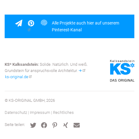
Alle Projekte auch hier auf unserem
Pinterest-Kanal
KS* Kalksandstein:
Solide. Natürlich. Und weiß.
Grundstein für anspruchsvolle Architektur.
ks-original.de
© KS-ORIGINAL GMBH, 2026
Datenschutz
|
Impressum
|
Rechtliches
Fußbereich
Seite teilen: