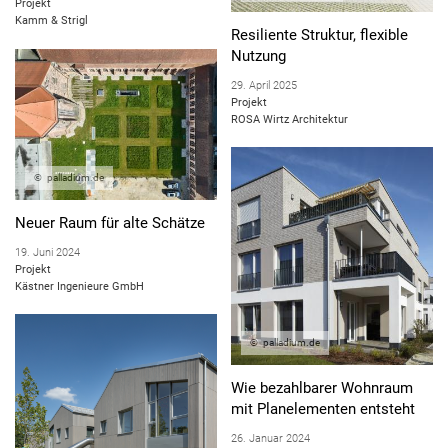
Projekt
DEMOGRAFISCHE GEGEBENHEITEN
Kamm & Strigl
Resiliente Struktur, flexible
FLÄCHENEFFIZIENTES BAUEN
Nutzung
29. April 2025
RAUMKLIMA
Projekt
ROSA Wirtz Architektur
SERIELLES BAUEN
NACHHALTIGES BAUEN
palladium.de
ENERGIEEFFIZIENTES BAUEN
Neuer Raum für alte Schätze
BAUEN IM BESTAND
19. Juni 2024
Projekt
Kästner Ingenieure GmbH
palladium.de
Wie bezahlbarer Wohnraum
mit Planelementen entsteht
26. Januar 2024