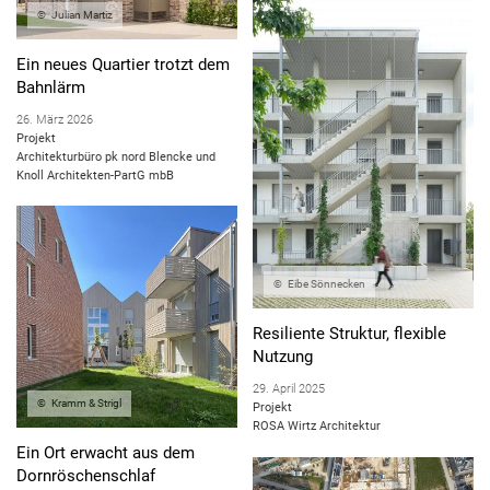
Julian Martiz
DEMOGRAFISCHE GEGEBENHEITEN
FLÄCHENEFFIZIENTES BAUEN
Ein neues Quartier trotzt dem
Bahnlärm
RAUMKLIMA
26. März 2026
SERIELLES BAUEN
Projekt
Architekturbüro pk nord Blencke und
NACHHALTIGES BAUEN
Knoll Architekten-PartG mbB
ENERGIEEFFIZIENTES BAUEN
BAUEN IM BESTAND
Eibe Sönnecken
Resiliente Struktur, flexible
Nutzung
29. April 2025
Kramm & Strigl
Projekt
ROSA Wirtz Architektur
Ein Ort erwacht aus dem
Dornröschenschlaf