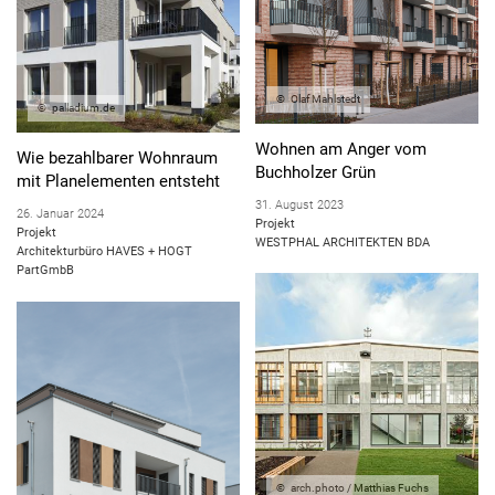
Olaf Mahlstedt
palladium.de
Wohnen am Anger vom
Wie bezahlbarer Wohnraum
Buchholzer Grün
mit Planelementen entsteht
31. August 2023
26. Januar 2024
Projekt
Projekt
WESTPHAL ARCHITEKTEN BDA
Architekturbüro HAVES + HOGT
PartGmbB
arch.photo / Matthias Fuchs