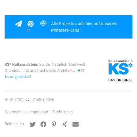
Alle Projekte auch hier auf unserem
Pinterest-Kanal
KS* Kalksandstein:
Solide. Natürlich. Und weiß.
Grundstein für anspruchsvolle Architektur.
ks-original.de
© KS-ORIGINAL GMBH, 2026
Datenschutz
|
Impressum
|
Rechtliches
Fußbereich
Seite teilen: