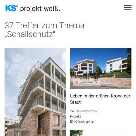
Direkt
zum
Inhalt
Themen
Suche
PROJEKT EINREICHEN
37 Treffer zum Thema
„Schallschutz“
STÄDTEBAULICHE GEGEBENHEITEN
THEMEN
PODCAST
SUCHEN
STATIK
SUCHEN
TOPOGRAFISCHE GEGEBENHEITEN
ANMELDEN
NUTZUNGSKONZEPTE
ÖKOLOGISCHES BAUEN
palladium.de
SCHALLSCHUTZ
Leben in der grünen Krone der
BRANDSCHUTZ
Stadt
SICHTMAUERWERK
24. November 2025
Projekt
KOSTENGÜNSTIGES BAUEN
BHK Architekten
WÄRMESCHUTZ