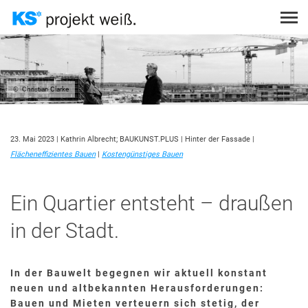
Direkt
zum
Inhalt
Themen
Suche
PROJEKT EINREICHEN
STÄDTEBAULICHE GEGEBENHEITEN
THEMEN
PODCAST
SUCHEN
Christian Clarke
STATIK
SUCHEN
TOPOGRAFISCHE GEGEBENHEITEN
23. Mai 2023
| Kathrin Albrecht; BAUKUNST.PLUS
| Hinter der Fassade
|
ANMELDEN
NUTZUNGSKONZEPTE
Flächeneffizientes Bauen
|
Kostengünstiges Bauen
ÖKOLOGISCHES BAUEN
Ein Quartier entsteht – draußen
SCHALLSCHUTZ
BRANDSCHUTZ
in der Stadt.
SICHTMAUERWERK
KOSTENGÜNSTIGES BAUEN
In der Bauwelt begegnen wir aktuell konstant
neuen und altbekannten Herausforderungen:
WÄRMESCHUTZ
Bauen und Mieten verteuern sich stetig, der