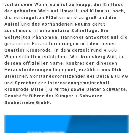
vorhandene Wohnraum ist zu knapp, der Einfluss
DEMOGRAFISCHE GEGEBENHEITEN
der gebauten Welt auf Umwelt und Klima zu hoch,
FLÄCHENEFFIZIENTES BAUEN
die versiegelten Flächen sind zu groß und die
Aufteilung des vorhandenen Raums gerät
RAUMKLIMA
zunehmend in eine unfaire Schieflage. Ein
SERIELLES BAUEN
weltweites Phänomen. Hannover antwortet auf die
genannten Herausforderungen mit dem neuen
NACHHALTIGES BAUEN
Quartier Kronsrode, in dem derzeit rund 4.000
Wohneinheiten entstehen. Wie Kronsberg Süd, so
ENERGIEEFFIZIENTES BAUEN
dessen offizieller Name, konkret den diversen
BAUEN IM BESTAND
Herausforderungen begegnet, erzählen uns Dirk
Streicher, Vorstandsvorsitzender der Delta Bau AG
Ähnliche Artikel
und Sprecher der Interessensgemeinschaft
Kronsrode Mitte (IG Mitte) sowie Dieter Schwarze,
Geschäftsführer der Kümper + Schwarze
Baubetriebe GmbH.