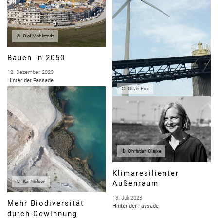
Olaf Mahlstedt
Bauen in 2050
12. Dezember 2023
Hinter der Fassade
Oliver Fox
Eine Frage der
Verantwortung
15. November 2023
Hinter der Fassade
Christian Clarke
Klimaresilienter
Kai Nielsen
Außenraum
13. Juli 2023
Mehr Biodiversität
Hinter der Fassade
durch Gewinnung