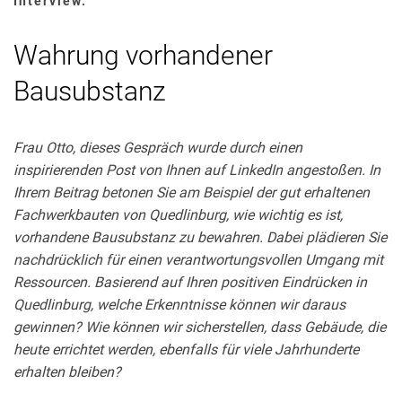
Interview.
DEMOGRAFISCHE GEGEBENHEITEN
Wahrung vorhandener
FLÄCHENEFFIZIENTES BAUEN
RAUMKLIMA
Bausubstanz
SERIELLES BAUEN
NACHHALTIGES BAUEN
Frau Otto, dieses Gespräch wurde durch einen
inspirierenden Post von Ihnen auf LinkedIn angestoßen. In
ENERGIEEFFIZIENTES BAUEN
Ihrem Beitrag betonen Sie am Beispiel der gut erhaltenen
BAUEN IM BESTAND
Fachwerkbauten von Quedlinburg, wie wichtig es ist,
vorhandene Bausubstanz zu bewahren. Dabei plädieren Sie
Ähnliche Artikel
nachdrücklich für einen verantwortungsvollen Umgang mit
Ressourcen. Basierend auf Ihren positiven Eindrücken in
Quedlinburg, welche Erkenntnisse können wir daraus
gewinnen? Wie können wir sicherstellen, dass Gebäude, die
heute errichtet werden, ebenfalls für viele Jahrhunderte
erhalten bleiben?