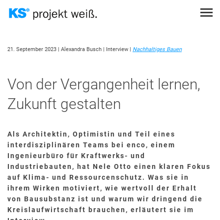
Direkt
zum
Inhalt
Themen
Suche
PROJEKT EINREICHEN
21. September 2023
| Alexandra Busch
| Interview
|
Nachhaltiges Bauen
STÄDTEBAULICHE GEGEBENHEITEN
THEMEN
PODCAST
SUCHEN
STATIK
Von der Vergangenheit lernen,
SUCHEN
TOPOGRAFISCHE GEGEBENHEITEN
Zukunft gestalten
ANMELDEN
NUTZUNGSKONZEPTE
ÖKOLOGISCHES BAUEN
Als Architektin, Optimistin und Teil eines
SCHALLSCHUTZ
interdisziplinären Teams bei enco, einem
Ingenieurbüro für Kraftwerks- und
BRANDSCHUTZ
Industriebauten, hat Nele Otto einen klaren Fokus
SICHTMAUERWERK
auf Klima- und Ressourcenschutz. Was sie in
ihrem Wirken motiviert, wie wertvoll der Erhalt
KOSTENGÜNSTIGES BAUEN
von Bausubstanz ist und warum wir dringend die
Kreislaufwirtschaft brauchen, erläutert sie im
WÄRMESCHUTZ