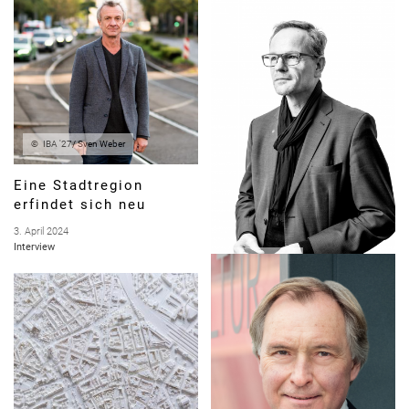
IBA '27/ Sven Weber
Eine Stadtregion
erfindet sich neu
3. April 2024
Interview
KS-ORIGINAL
Wohnen für Alle
23. Oktober 2023
Interview