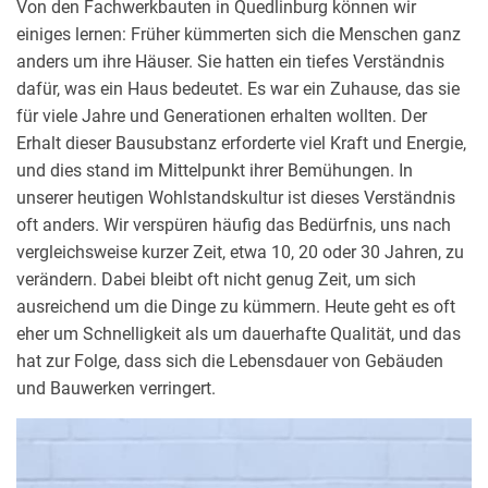
Von den Fachwerkbauten in Quedlinburg können wir
einiges lernen: Früher kümmerten sich die Menschen ganz
IBA '27/ SVEN WEBER
KS-ORIGINAL
anders um ihre Häuser. Sie hatten ein tiefes Verständnis
EINE STADTREGION
WOHNEN FÜR ALLE
dafür, was ein Haus bedeutet. Es war ein Zuhause, das sie
ERFINDET SICH NEU
für viele Jahre und Generationen erhalten wollten. Der
23. OKTOBER 2023
INTERVIEW
Erhalt dieser Bausubstanz erforderte viel Kraft und Energie,
3. APRIL 2024
INTERVIEW
und dies stand im Mittelpunkt ihrer Bemühungen. In
unserer heutigen Wohlstandskultur ist dieses Verständnis
oft anders. Wir verspüren häufig das Bedürfnis, uns nach
vergleichsweise kurzer Zeit, etwa 10, 20 oder 30 Jahren, zu
verändern. Dabei bleibt oft nicht genug Zeit, um sich
ausreichend um die Dinge zu kümmern. Heute geht es oft
eher um Schnelligkeit als um dauerhafte Qualität, und das
LIDIA TIRRI
hat zur Folge, dass sich die Lebensdauer von Gebäuden
KUBITUR
und Bauwerken verringert.
„HEUTE KENNT MAN VON
(SMARTE) STADT IM
ALLEM DEN PREIS, VON
KLEINFORMAT
NICHTS DEN WERT.“
OSCAR WILDE
24. AUGUST 2023