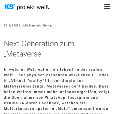
Direkt
zum
Inhalt
Themen
Suche
PROJEKT EINREICHEN
20. Juli 2023
| Julia Marcinek
| Beitrag
STÄDTEBAULICHE GEGEBENHEITEN
THEMEN
PODCAST
SUCHEN
STATIK
Next Generation zum
SUCHEN
TOPOGRAFISCHE GEGEBENHEITEN
„Metaverse"
ANMELDEN
NUTZUNGSKONZEPTE
ÖKOLOGISCHES BAUEN
In welcher Welt wollen wir leben? In der realen
SCHALLSCHUTZ
Welt – der physisch präsenten Wirklichkeit – oder
in „Virtual-Reality“? In der Utopie des
BRANDSCHUTZ
Metaversums (engl. Metaverse) geht beides. Dass
SICHTMAUERWERK
beide Welten immer mehr ineinandergreifen, zeigt
die Übernahme von WhatsApp, Instagram und
KOSTENGÜNSTIGES BAUEN
Oculus VR durch Facebook, welches als
Mutterkonzern später in „Meta“ umbenannt wurde.
WÄRMESCHUTZ