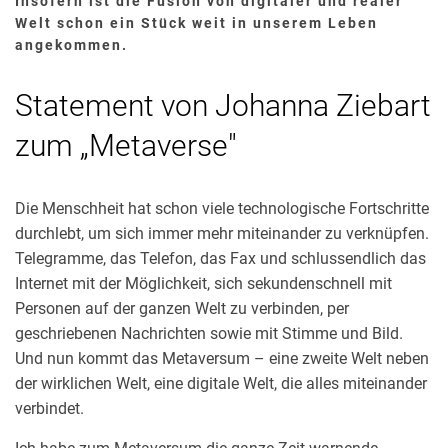
Insofern ist die Fusion von digitaler und realer
DEMOGRAFISCHE GEGEBENHEITEN
Welt schon ein Stück weit in unserem Leben
angekommen.
FLÄCHENEFFIZIENTES BAUEN
RAUMKLIMA
Statement von Johanna Ziebart
SERIELLES BAUEN
zum
„
Metaverse"
NACHHALTIGES BAUEN
ENERGIEEFFIZIENTES BAUEN
Die Menschheit hat schon viele technologische Fortschritte
BAUEN IM BESTAND
durchlebt, um sich immer mehr miteinander zu verknüpfen.
Telegramme, das Telefon, das Fax und schlussendlich das
Ähnliche Artikel
Internet mit der Möglichkeit, sich sekundenschnell mit
Personen auf der ganzen Welt zu verbinden, per
geschriebenen Nachrichten sowie mit Stimme und Bild.
Und nun kommt das Metaversum – eine zweite Welt neben
der wirklichen Welt, eine digitale Welt, die alles miteinander
verbindet.