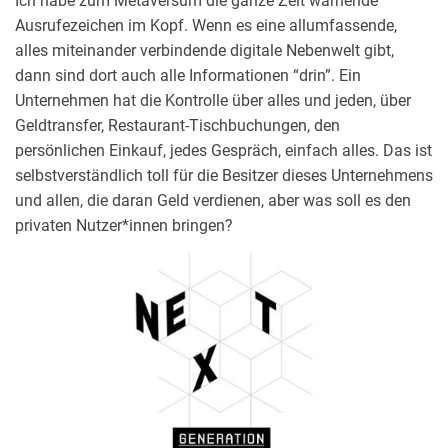
Ich habe zum Metaversum die ganze Zeit warnende
Ausrufezeichen im Kopf. Wenn es eine allumfassende,
BRANDREVIER
alles miteinander verbindende digitale Nebenwelt gibt,
dann sind dort auch alle Informationen “drin”. Ein
DIE KULTUR DES
DIE 15-MINUTEN-STADT
Unternehmen hat die Kontrolle über alles und jeden, über
REPARIERENS
24. APRIL 2025
Geldtransfer, Restaurant-Tischbuchungen, den
BEITRAG
15. OKTOBER 2025
BEITRAG
persönlichen Einkauf, jedes Gespräch, einfach alles. Das ist
selbstverständlich toll für die Besitzer dieses Unternehmens
und allen, die daran Geld verdienen, aber was soll es den
privaten Nutzer*innen bringen?
BRANDREVIER
BRANDREVIER
KREISLAUFWIRTSCHAFT
DIE KUNST DER
IM MAUERWERKSBAU –
REDUKTION
STATUS QUO
11. DEZEMBER 2024
27. NOVEMBER 2024