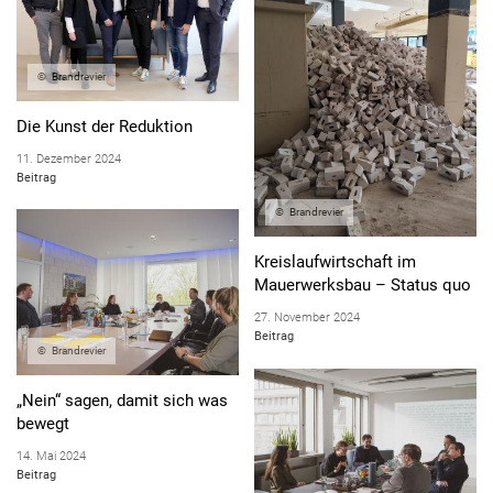
DEMOGRAFISCHE GEGEBENHEITEN
FLÄCHENEFFIZIENTES BAUEN
Brandrevier
RAUMKLIMA
Die Kunst der Reduktion
SERIELLES BAUEN
11. Dezember 2024
NACHHALTIGES BAUEN
Beitrag
ENERGIEEFFIZIENTES BAUEN
Brandrevier
BAUEN IM BESTAND
Kreislaufwirtschaft im
Mauerwerksbau – Status quo
27. November 2024
Beitrag
Brandrevier
„Nein“ sagen, damit sich was
bewegt
14. Mai 2024
Beitrag