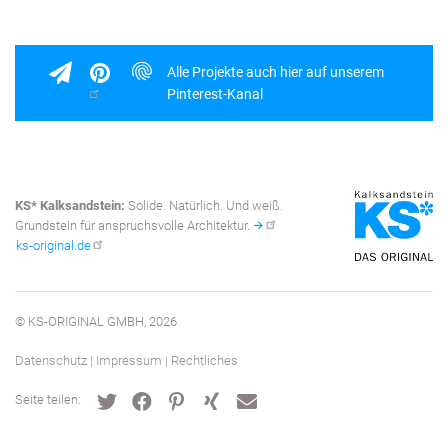
Alle Projekte auch hier auf unserem
Pinterest-Kanal
KS* Kalksandstein:
Solide. Natürlich. Und weiß.
Grundstein für anspruchsvolle Architektur.
ks-original.de
© KS-ORIGINAL GMBH, 2026
Datenschutz
|
Impressum
|
Rechtliches
Fußbereich
Seite teilen: