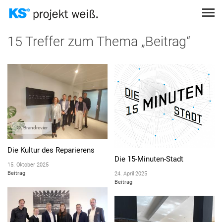
Direkt
zum
Inhalt
Themen
Suche
PROJEKT EINREICHEN
15 Treffer zum Thema „Beitrag“
STÄDTEBAULICHE GEGEBENHEITEN
THEMEN
PODCAST
SUCHEN
STATIK
SUCHEN
TOPOGRAFISCHE GEGEBENHEITEN
ANMELDEN
NUTZUNGSKONZEPTE
ÖKOLOGISCHES BAUEN
Brandrevier
SCHALLSCHUTZ
Die Kultur des Reparierens
Die 15-Minuten-Stadt
BRANDSCHUTZ
15. Oktober 2025
Beitrag
24. April 2025
SICHTMAUERWERK
Beitrag
KOSTENGÜNSTIGES BAUEN
WÄRMESCHUTZ