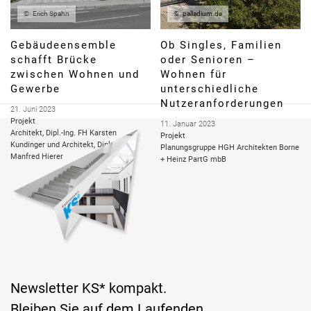
palladium.de
Erich Spahn
Ob Singles, Familien
Gebäudeensemble
oder Senioren –
schafft Brücke
Wohnen für
zwischen Wohnen und
unterschiedliche
Gewerbe
Nutzeranforderungen
21. Juni 2023
Projekt
11. Januar 2023
Architekt, Dipl.-Ing. FH Karsten
Projekt
Kundinger und Architekt, Dipl.-Ing.
Planungsgruppe HGH Architekten Borne
Manfred Hierer
+ Heinz PartG mbB
Newsletter KS* kompakt.
Bleiben Sie auf dem Laufenden.