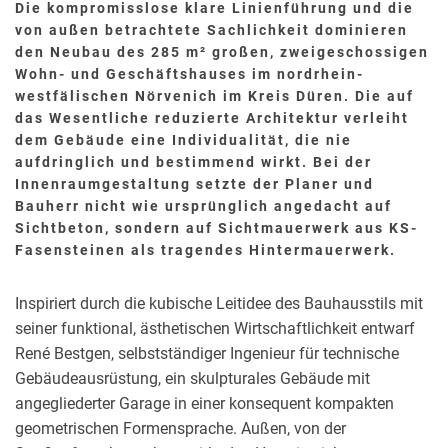
Die kompromisslose klare Linienführung und die
DEMOGRAFISCHE GEGEBENHEITEN
von außen betrachtete Sachlichkeit dominieren
FLÄCHENEFFIZIENTES BAUEN
den Neubau des 285 m² großen, zweigeschossigen
Wohn- und Geschäftshauses im nordrhein-
RAUMKLIMA
westfälischen Nörvenich im Kreis Düren. Die auf
das Wesentliche reduzierte Architektur verleiht
SERIELLES BAUEN
dem Gebäude eine Individualität, die nie
NACHHALTIGES BAUEN
aufdringlich und bestimmend wirkt. Bei der
Innenraumgestaltung setzte der Planer und
ENERGIEEFFIZIENTES BAUEN
Bauherr nicht wie ursprünglich angedacht auf
BAUEN IM BESTAND
Sichtbeton, sondern auf Sichtmauerwerk aus KS-
Fasensteinen als tragendes Hintermauerwerk.
Inspiriert durch die kubische Leitidee des Bauhausstils mit
seiner funktional, ästhetischen Wirtschaftlichkeit entwarf
René Bestgen, selbstständiger Ingenieur für technische
Gebäudeausrüstung, ein skulpturales Gebäude mit
angegliederter Garage in einer konsequent kompakten
geometrischen Formensprache. Außen, von der