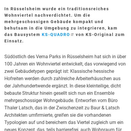
DEMOGRAFISCHE GEGEBENHEITEN
In Rüsselsheim wurde ein traditionsreiches
FLÄCHENEFFIZIENTES BAUEN
Wohnviertel nachverdichtet. Um die
mehrgeschossigen Gebäude kompakt und
RAUMKLIMA
behutsam in die Umgebung zu integrieren, kam
das Bausystem
KS-QUADRO
von KS-Original zum
SERIELLES BAUEN
Einsatz.
NACHHALTIGES BAUEN
ENERGIEEFFIZIENTES BAUEN
Südöstlich des Verna Parks in Rüsselsheim hat sich in über
100 Jahren ein Wohnviertel entwickelt, das vorwiegend von
BAUEN IM BESTAND
zwei Gebäudetypen geprägt ist: Klassische hessische
Hofreiten werden durch zahlreiche Arbeiterhäuschen aus
der Jahrhundertwende ergänzt. In diese kleinteilige, dicht
bebaute Struktur hinein gesellt sich nun ein Ensemble
mehrgeschossiger Wohngebäude. Entworfen vom Büro
Thaler Latsch, das in der Zwischenzeit zu Baur & Latsch
Architekten umfirmierte, greifen sie die vorhandenen
Typologien auf und bereichern das Viertel zugleich um ein
neues Konzept, das, teils barrierefrei, auch Wohnraum für