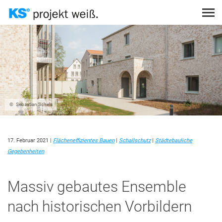
Direkt
zum
Inhalt
Themen
Suche
PROJEKT EINREICHEN
STÄDTEBAULICHE GEGEBENHEITEN
THEMEN
PODCAST
SUCHEN
STATIK
SUCHEN
TOPOGRAFISCHE GEGEBENHEITEN
Sebastian Schels
ANMELDEN
NUTZUNGSKONZEPTE
ÖKOLOGISCHES BAUEN
17. Februar 2021
|
Flächeneffizientes Bauen
|
Schallschutz
|
Städtebauliche
SCHALLSCHUTZ
Gegebenheiten
BRANDSCHUTZ
SICHTMAUERWERK
Massiv gebautes Ensemble
KOSTENGÜNSTIGES BAUEN
nach historischen Vorbildern
WÄRMESCHUTZ